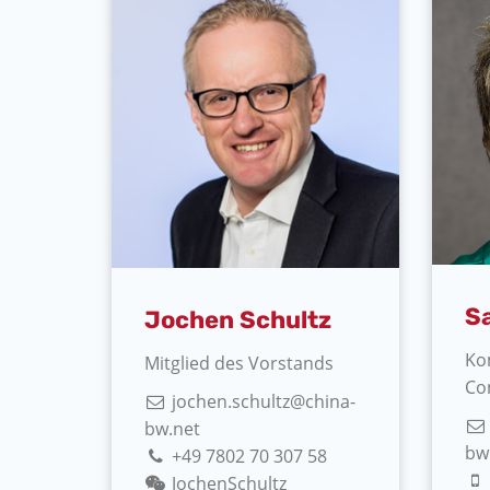
Sa
Jochen Schultz
Ko
Mitglied des Vorstands
Co
jochen.schultz@china-
bw.net
bw
+49 7802 70 307 58
JochenSchultz