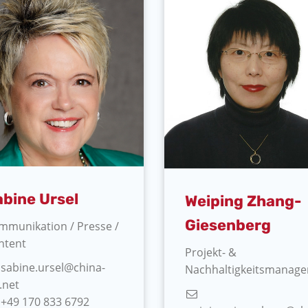
bine Ursel
Weiping Zhang-
Giesenberg
mmunikation / Presse /
ntent
Projekt- &
sabine.ursel@china-
Nachhaltigkeitsmanag
.net
+49 170 833 6792