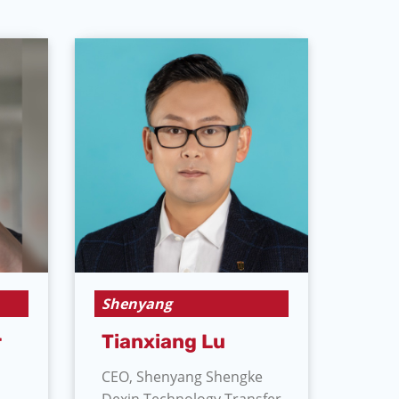
Shenyang
r
Tianxiang Lu
CEO, Shenyang Shengke
Dexin Technology Transfer