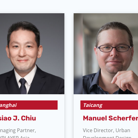
anghai
Taicang
iao J. Chiu
Manuel Scherfe
naging Partner,
Vice Director, Urban
YPLAYER Asia
Development Design