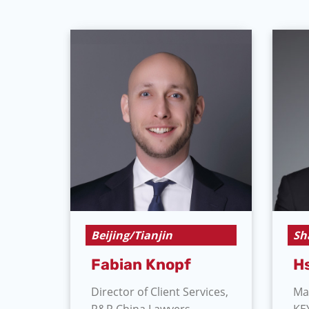
Beijing/Tianjin
Sh
Fabian Knopf
Hs
Director of Client Services,
Ma
R&P China Lawyers
KE