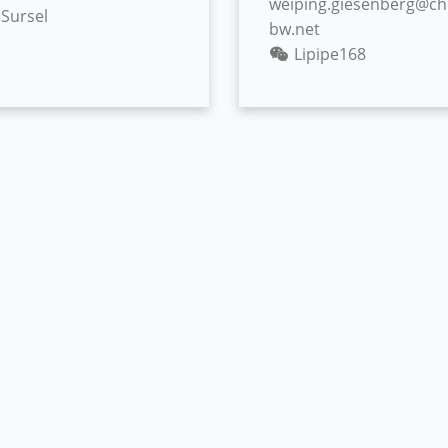
weiping.giesenberg@ch
Sursel
bw.net
Lipipe168