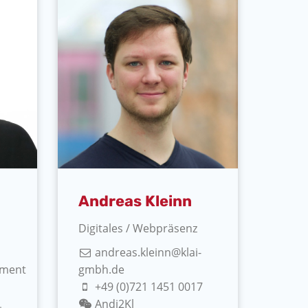
Andreas Kleinn
Digitales / Webpräsenz
andreas.kleinn@klai-
ement
gmbh.de
+49 (0)721 1451 0017
Andi2Kl