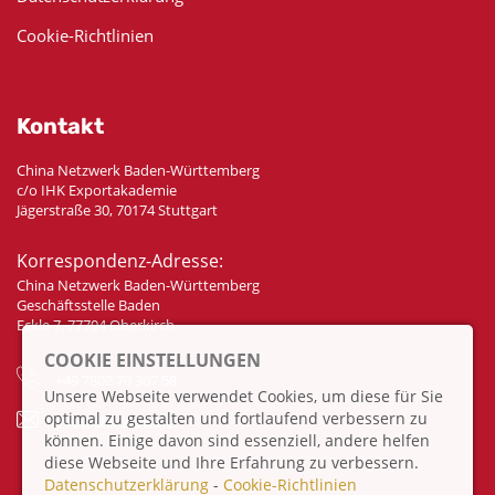
Cookie-Richtlinien
Kontakt
China Netzwerk Baden-Württemberg
c/o IHK Exportakademie
Jägerstraße 30, 70174 Stuttgart
Korrespondenz-Adresse:
China Netzwerk Baden-Württemberg
Geschäftsstelle Baden
Eckle 7, 77704 Oberkirch
COOKIE EINSTELLUNGEN
+49 7802 70 307 58
Unsere Webseite verwendet Cookies, um diese für Sie
optimal zu gestalten und fortlaufend verbessern zu
info@china-bw.net
können. Einige davon sind essenziell, andere helfen
diese Webseite und Ihre Erfahrung zu verbessern.
Datenschutzerklärung
-
Cookie-Richtlinien