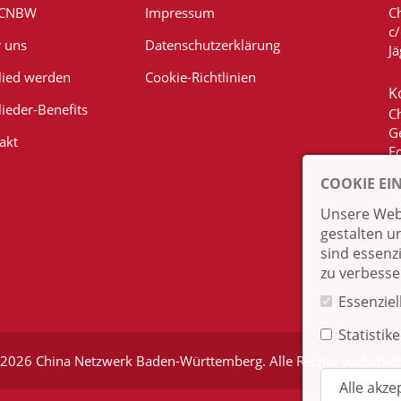
 CNBW
Impressum
C
c
 uns
Datenschutzerklärung
Jä
lied werden
Cookie-Richtlinien
K
lieder-Benefits
C
G
akt
E
COOKIE EI
Unsere Webs
gestalten u
sind essenz
zu verbesse
Essenziel
Statistik
2026 China Netzwerk Baden-Württemberg. Alle Rechte vorbehal
Alle akze