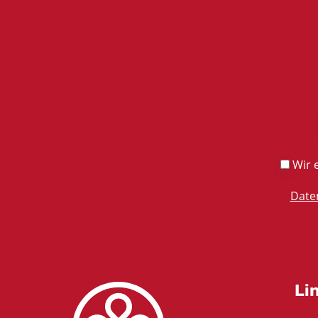
Wir e
Date
Li