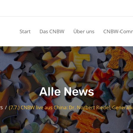
Start
Das CNBW
Über uns
CNBW-Comm
Alle News
ws
(7.7.) CNBW live aus China: Dr. Norbert Riedel, General