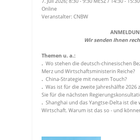
7. Juli 2026; 8:30 - 9:30 MESZ / 14:30 - 15:3
Online
Veranstalter: CNBW
ANMELDUNG
Wir senden Ihnen rechtzeitig
Themen u. a.:
.
Wo stehen die deutsch-chinesischen B
Merz und Wirtschaftsministerin Reiche?
.
China-Strategie mit neuem Touch?
.
Was ist für die zweite Jahreshälfte 20
Sie für die nächsten Regierungskonsultat
.
Shanghai und das Yangtse-Delta ist die 
Wirtschaft. Warum ist das so - und könne