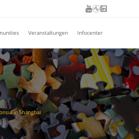
unities
Veranstaltungen
Infocenter
konsul in Shanghai