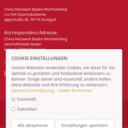
China Netzwerk Baden-Württemberg
c/o IHK Exportakademie
Jägerstraße 30, 70174 Stuttgart
Korrespondenz-Adresse:
China Netzwerk Baden-Württemberg
Geschäftsstelle Baden
Eckle 7, 77704 Oberkirch
COOKIE EINSTELLUNGEN
+49 7802 70 307 58
Unsere Webseite verwendet Cookies, um diese für Sie
optimal zu gestalten und fortlaufend verbessern zu
info@china-bw.net
können. Einige davon sind essenziell, andere helfen
diese Webseite und Ihre Erfahrung zu verbessern.
Datenschutzerklärung
-
Cookie-Richtlinien
Essenziell
Statistiken
© 2026 China Netzwerk Baden-Württemberg. Alle Rechte
vorbehalten
Alle akzeptieren
Einstellungen speichern