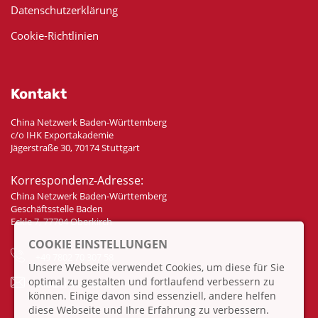
Datenschutzerklärung
Cookie-Richtlinien
Kontakt
China Netzwerk Baden-Württemberg
c/o IHK Exportakademie
Jägerstraße 30, 70174 Stuttgart
Korrespondenz-Adresse:
China Netzwerk Baden-Württemberg
Geschäftsstelle Baden
Eckle 7, 77704 Oberkirch
COOKIE EINSTELLUNGEN
+49 7802 70 307 58
Unsere Webseite verwendet Cookies, um diese für Sie
optimal zu gestalten und fortlaufend verbessern zu
info@china-bw.net
können. Einige davon sind essenziell, andere helfen
diese Webseite und Ihre Erfahrung zu verbessern.