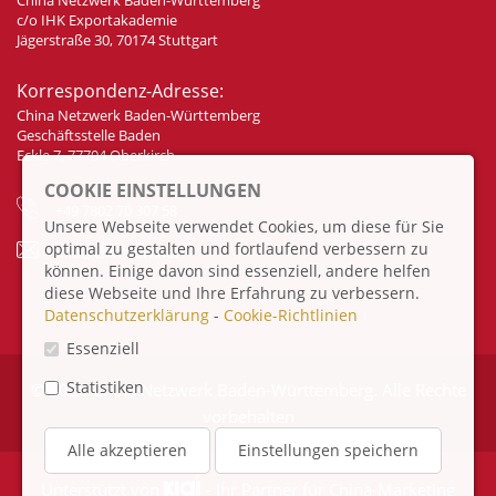
c/o IHK Exportakademie
Jägerstraße 30, 70174 Stuttgart
Korrespondenz-Adresse:
China Netzwerk Baden-Württemberg
Geschäftsstelle Baden
Eckle 7, 77704 Oberkirch
COOKIE EINSTELLUNGEN
+49 7802 70 307 58
Unsere Webseite verwendet Cookies, um diese für Sie
optimal zu gestalten und fortlaufend verbessern zu
info@china-bw.net
können. Einige davon sind essenziell, andere helfen
diese Webseite und Ihre Erfahrung zu verbessern.
Datenschutzerklärung
-
Cookie-Richtlinien
Essenziell
Statistiken
© 2026 China Netzwerk Baden-Württemberg. Alle Rechte
vorbehalten
Alle akzeptieren
Einstellungen speichern
Unterstützt von
- Ihr Partner für
China-Marketing