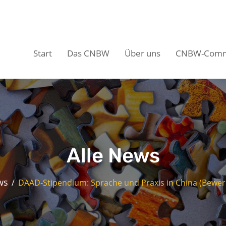
Start
Das CNBW
Über uns
CNBW-Comm
Alle News
ws
DAAD-Stipendium: Sprache und Praxis in China (Bewerb