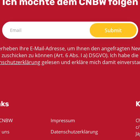
Ich möchte dem CNBW folgen
Submit
rheben Ihre E-Mail-Adresse, um Ihnen den angefragten New
zuschicken zu können (Art. 6 Abs. I a) DSGVO). Ich habe die
nschutzerklärung
gelesen und erkläre mich damit einversta
nks
K
 CNBW
Impressum
C
c
 uns
Datenschutzerklärung
Jä