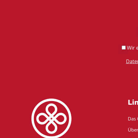
Wir e
Date
Li
Das
Über