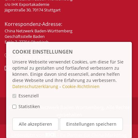
c/o IHK Exportakademie
Jägerstraße 30, 70174 Stuttgart
Korrespondenz-Adresse:
China Netzwerk Baden-Württemberg
Geschäftsstelle Baden
Eckle 7, 77704 Oberkirch
COOKIE EINSTELLUNGEN
+49 7802 70 307 58
Unsere Webseite verwendet Cookies, um diese für Sie
optimal zu gestalten und fortlaufend verbessern zu
info@china-bw.net
können. Einige davon sind essenziell, andere helfen
diese Webseite und Ihre Erfahrung zu verbessern.
Datenschutzerklärung
-
Cookie-Richtlinien
Essenziell
Statistiken
© 2026 China Netzwerk Baden-Württemberg. Alle Rechte
vorbehalten
Alle akzeptieren
Einstellungen speichern
Unterstützt von
- Ihr Partner für
China-Marketing