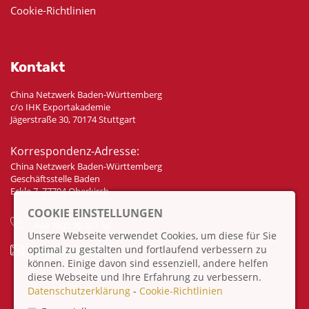
Cookie-Richtlinien
Kontakt
China Netzwerk Baden-Württemberg
c/o IHK Exportakademie
Jägerstraße 30, 70174 Stuttgart
Korrespondenz-Adresse:
China Netzwerk Baden-Württemberg
Geschäftsstelle Baden
Eckle 7, 77704 Oberkirch
COOKIE EINSTELLUNGEN
+49 7802 70 307 58
Unsere Webseite verwendet Cookies, um diese für Sie
optimal zu gestalten und fortlaufend verbessern zu
info@china-bw.net
können. Einige davon sind essenziell, andere helfen
diese Webseite und Ihre Erfahrung zu verbessern.
Datenschutzerklärung
-
Cookie-Richtlinien