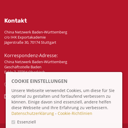
Kontakt
China Netzwerk Baden-Württemberg
c/o IHK Exportakademie
Jägerstraße 30, 70174 Stuttgart
Korrespondenz-Adresse:
China Netzwerk Baden-Württemberg
Geschäftsstelle Baden
Eckle 7, 77704 Oberkirch
COOKIE EINSTELLUNGEN
+49 7802 70 307 58
Unsere Webseite verwendet Cookies, um diese für Sie
optimal zu gestalten und fortlaufend verbessern zu
info@china-bw.net
können. Einige davon sind essenziell, andere helfen
diese Webseite und Ihre Erfahrung zu verbessern.
Datenschutzerklärung
-
Cookie-Richtlinien
Essenziell