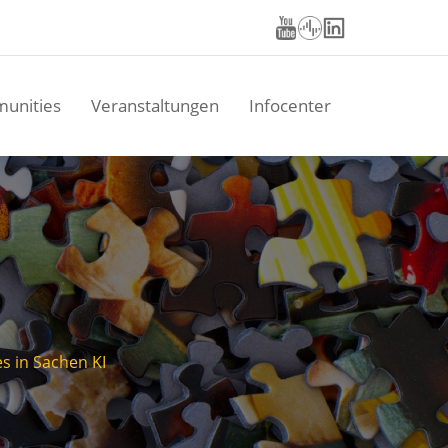
unities
Veranstaltungen
Infocenter
s in Sachen KI