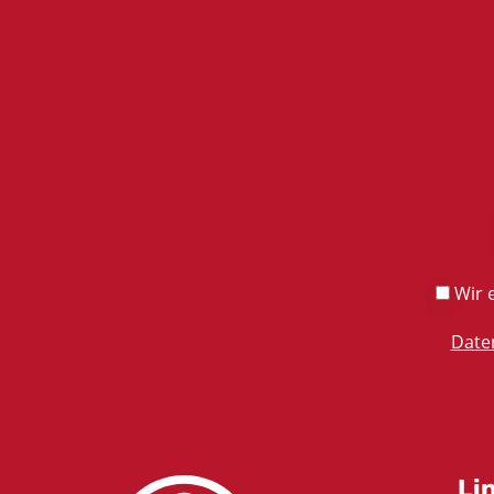
Wir e
Date
Li