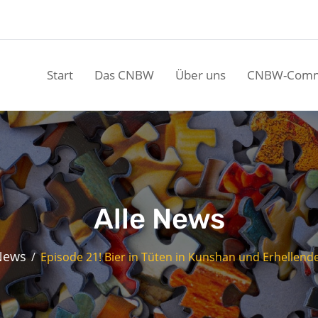
Start
Das CNBW
Über uns
CNBW-Comm
Alle News
News
Episode 21! Bier in Tüten in Kunshan und Erhellende