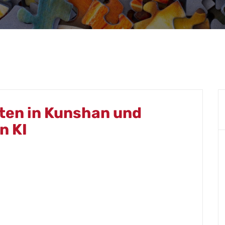
üten in Kunshan und
n KI