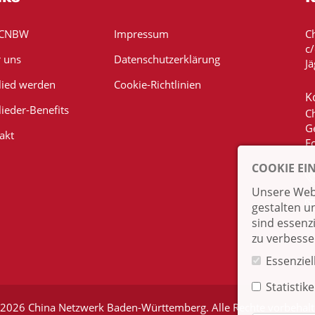
 CNBW
Impressum
C
c
 uns
Datenschutzerklärung
Jä
lied werden
Cookie-Richtlinien
K
lieder-Benefits
C
G
akt
E
COOKIE EI
Unsere Webs
gestalten u
sind essenz
zu verbesse
Essenziel
Statistik
2026 China Netzwerk Baden-Württemberg. Alle Rechte vorbehal