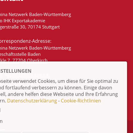
hina Netzwerk Baden-Württemberg
/o IHK Exportakademie
gerstraße 30, 70174 Stuttgart
orrespondenz-Adresse:
hina Netzwerk Baden-Württemberg
eschäftsstelle Baden
ckle 7, 77704 Oberkirch
NSTELLUNGEN
+49 7802 70 307 58
eite verwendet Cookies, um diese für Sie optimal zu
info@china-bw.net
nd fortlaufend verbessern zu können. Einige davon
iell, andere helfen diese Webseite und Ihre Erfahrung
rn.
Datenschutzerklärung
-
Cookie-Richtlinien
l
en
ten