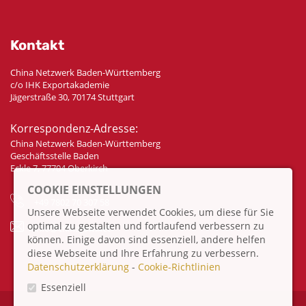
Kontakt
China Netzwerk Baden-Württemberg
c/o IHK Exportakademie
Jägerstraße 30, 70174 Stuttgart
Korrespondenz-Adresse:
China Netzwerk Baden-Württemberg
Geschäftsstelle Baden
Eckle 7, 77704 Oberkirch
COOKIE EINSTELLUNGEN
+49 7802 70 307 58
Unsere Webseite verwendet Cookies, um diese für Sie
optimal zu gestalten und fortlaufend verbessern zu
info@china-bw.net
können. Einige davon sind essenziell, andere helfen
diese Webseite und Ihre Erfahrung zu verbessern.
Datenschutzerklärung
-
Cookie-Richtlinien
Essenziell