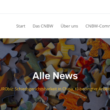
Start
Das CNBW
Über uns
CNBW-Comm
Alle News
URObiz: Schiedsgerichtsbarkeit in China, KI-bedingter Arbei