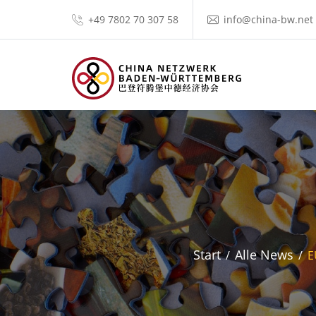
+49 7802 70 307 58
info@china-bw.net
Start
Alle News
E