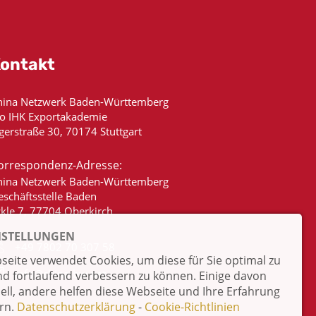
ontakt
hina Netzwerk Baden-Württemberg
/o IHK Exportakademie
gerstraße 30, 70174 Stuttgart
orrespondenz-Adresse:
hina Netzwerk Baden-Württemberg
eschäftsstelle Baden
ckle 7, 77704 Oberkirch
NSTELLUNGEN
+49 7802 70 307 58
eite verwendet Cookies, um diese für Sie optimal zu
info@china-bw.net
nd fortlaufend verbessern zu können. Einige davon
iell, andere helfen diese Webseite und Ihre Erfahrung
rn.
Datenschutzerklärung
-
Cookie-Richtlinien