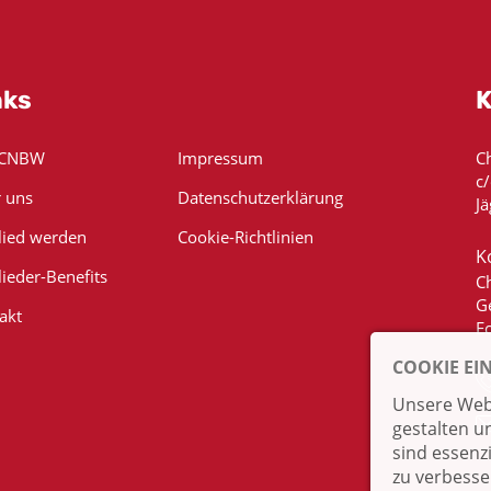
nks
K
 CNBW
Impressum
C
c
 uns
Datenschutzerklärung
Jä
lied werden
Cookie-Richtlinien
K
lieder-Benefits
C
G
akt
E
COOKIE EI
Unsere Webs
gestalten u
sind essenz
zu verbesse