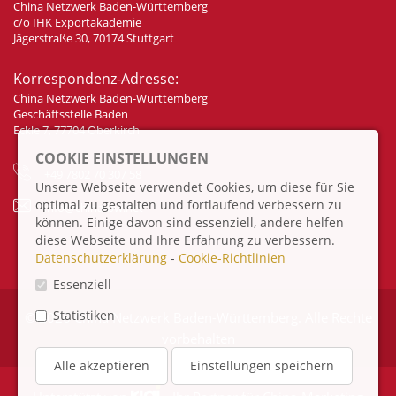
China Netzwerk Baden-Württemberg
c/o IHK Exportakademie
Jägerstraße 30, 70174 Stuttgart
Korrespondenz-Adresse:
China Netzwerk Baden-Württemberg
Geschäftsstelle Baden
Eckle 7, 77704 Oberkirch
COOKIE EINSTELLUNGEN
+49 7802 70 307 58
Unsere Webseite verwendet Cookies, um diese für Sie
optimal zu gestalten und fortlaufend verbessern zu
info@china-bw.net
können. Einige davon sind essenziell, andere helfen
diese Webseite und Ihre Erfahrung zu verbessern.
Datenschutzerklärung
-
Cookie-Richtlinien
Essenziell
Statistiken
© 2026 China Netzwerk Baden-Württemberg. Alle Rechte
vorbehalten
Alle akzeptieren
Einstellungen speichern