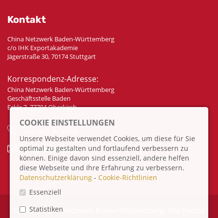
Kontakt
China Netzwerk Baden-Württemberg
c/o IHK Exportakademie
Jägerstraße 30, 70174 Stuttgart
Korrespondenz-Adresse:
China Netzwerk Baden-Württemberg
Geschäftsstelle Baden
Eckle 7, 77704 Oberkirch
COOKIE EINSTELLUNGEN
+49 7802 70 307 58
Unsere Webseite verwendet Cookies, um diese für Sie
optimal zu gestalten und fortlaufend verbessern zu
info@china-bw.net
können. Einige davon sind essenziell, andere helfen
diese Webseite und Ihre Erfahrung zu verbessern.
Datenschutzerklärung
-
Cookie-Richtlinien
Essenziell
Statistiken
© 2026 China Netzwerk Baden-Württemberg. Alle Rechte