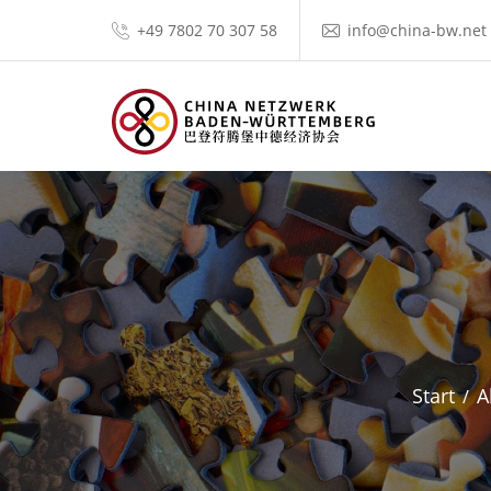
+49 7802 70 307 58
info@china-bw.net
Start
A