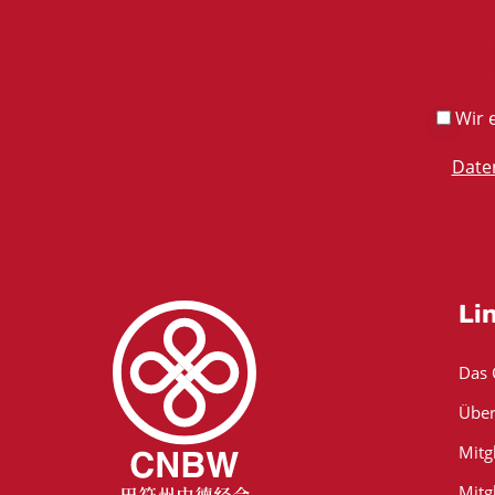
Wir e
Date
Li
Das
Über
Mitg
Mitg