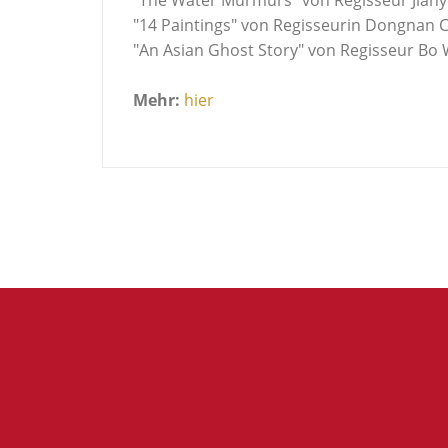
"14 Paintings" von Regisseurin Dongnan
"An Asian Ghost Story" von Regisseur B
Mehr:
hier