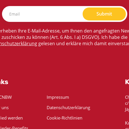
Submit
rheben Ihre E-Mail-Adresse, um Ihnen den angefragten New
zuschicken zu können (Art. 6 Abs. I a) DSGVO). Ich habe die
nschutzerklärung
gelesen und erkläre mich damit einversta
nks
K
 CNBW
Impressum
C
c
 uns
Datenschutzerklärung
Jä
lied werden
Cookie-Richtlinien
K
lieder-Benefits