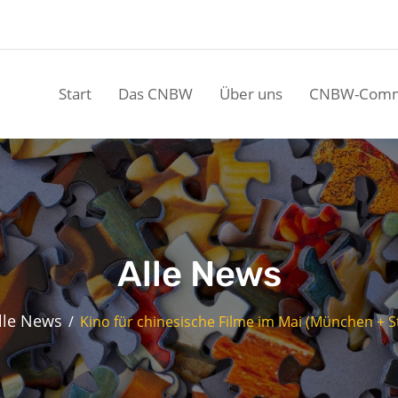
Start
Das CNBW
Über uns
CNBW-Comm
Alle News
lle News
Kino für chinesische Filme im Mai (München + 