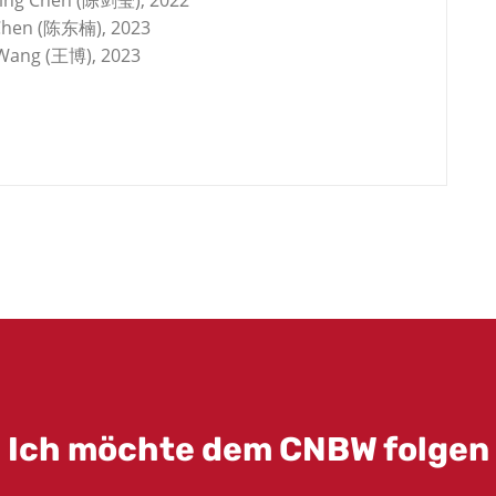
 Chen (陈东楠), 2023
o Wang (王博), 2023
Ich möchte dem CNBW folgen