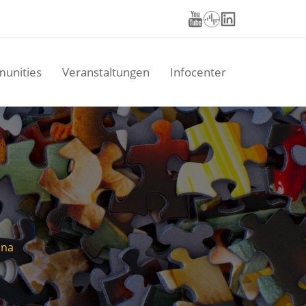
unities
Veranstaltungen
Infocenter
ina