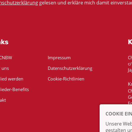
nschutzerklärung
gelesen und erkläre mich damit einversta
nks
K
 CNBW
Impressum
C
c
 uns
Datenschutzerklärung
Jä
lied werden
Cookie-Richtlinien
K
lieder-Benefits
C
G
akt
E
COOKIE EI
Unsere Webs
gestalten u