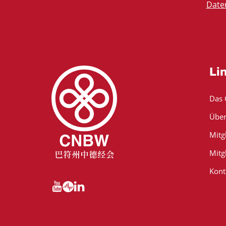
Date
Li
Das
Über
Mitg
Mitg
Kont