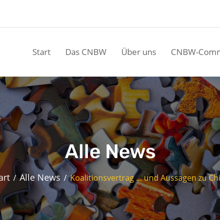
Start
Das CNBW
Über uns
CNBW-Comm
Alle News
art
Alle News
Koalitionsvertrag ... und Aussagen zu Ch