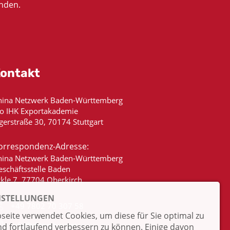
nden.
ontakt
hina Netzwerk Baden-Württemberg
/o IHK Exportakademie
gerstraße 30, 70174 Stuttgart
orrespondenz-Adresse:
hina Netzwerk Baden-Württemberg
eschäftsstelle Baden
ckle 7, 77704 Oberkirch
NSTELLUNGEN
+49 7802 70 307 58
eite verwendet Cookies, um diese für Sie optimal zu
info@china-bw.net
nd fortlaufend verbessern zu können. Einige davon