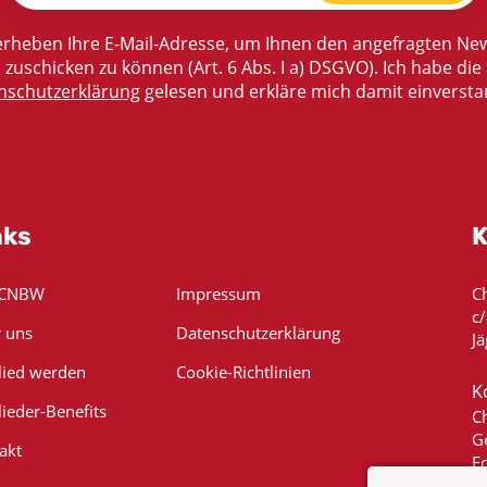
rheben Ihre E-Mail-Adresse, um Ihnen den angefragten New
zuschicken zu können (Art. 6 Abs. I a) DSGVO). Ich habe die
nschutzerklärung
gelesen und erkläre mich damit einversta
nks
K
 CNBW
Impressum
C
c
 uns
Datenschutzerklärung
Jä
lied werden
Cookie-Richtlinien
K
lieder-Benefits
C
G
akt
E