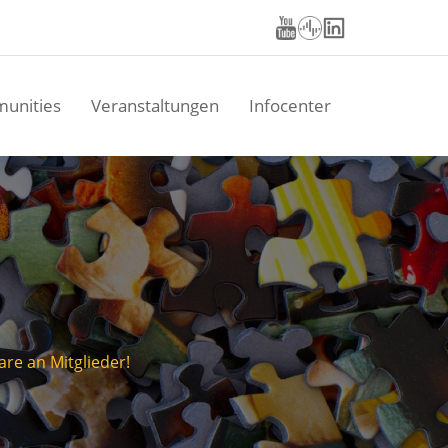
unities
Veranstaltungen
Infocenter
re an Mitglieder!