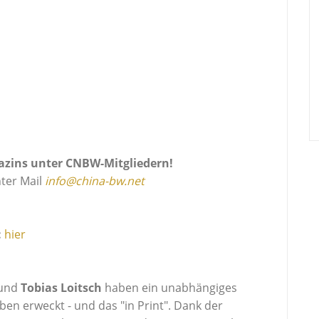
azins unter CNBW-Mitgliedern!
nter Mail
info@china-bw.net
:
hier
und
Tobias Loitsch
haben ein unabhängiges
n erweckt - und das "in Print". Dank der