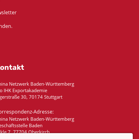
sletter
nden.
ontakt
hina Netzwerk Baden-Württemberg
/o IHK Exportakademie
gerstraße 30, 70174 Stuttgart
orrespondenz-Adresse:
hina Netzwerk Baden-Württemberg
eschäftsstelle Baden
ckle 7, 77704 Oberkirch