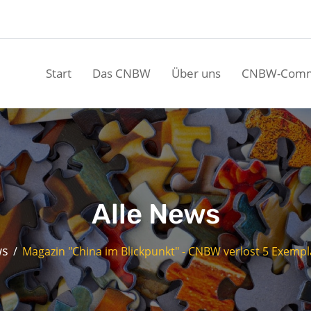
Start
Das CNBW
Über uns
CNBW-Comm
Alle News
ws
Magazin "China im Blickpunkt" - CNBW verlost 5 Exempla