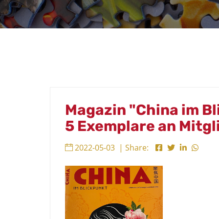
Magazin "China im Bl
5 Exemplare an Mitgl
2022-05-03
| Share: