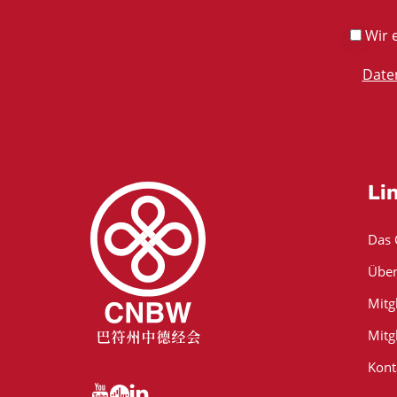
Wir e
Date
Li
Das
Über
Mitg
Mitg
Kont