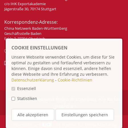
c/o IHK Exportakademie
Jägerstraße 30, 70174 Stuttgart
Korrespondenz-Adresse:
China Netzwerk Baden-Württemberg
Geschäftsstelle Baden
Eckle 7, 77704 Oberkirch
COOKIE EINSTELLUNGEN
+49 7802 70 307 58
Unsere Webseite verwendet Cookies, um diese für Sie
optimal zu gestalten und fortlaufend verbessern zu
info@china-bw.net
können. Einige davon sind essenziell, andere helfen
diese Webseite und Ihre Erfahrung zu verbessern.
Datenschutzerklärung
-
Cookie-Richtlinien
Essenziell
Statistiken
© 2026 China Netzwerk Baden-Württemberg. Alle Rechte
vorbehalten
Alle akzeptieren
Einstellungen speichern
Unterstützt von
- Ihr Partner für
China-Marketing