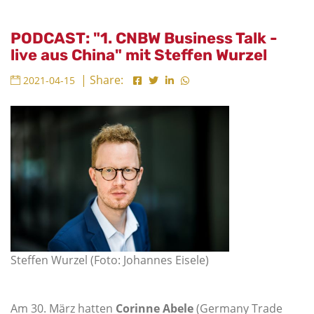
PODCAST: "1. CNBW Business Talk -
live aus China" mit Steffen Wurzel
| Share:
2021-04-15
Steffen Wurzel (Foto: Johannes Eisele)
Am 30. März hatten
Corinne Abele
(Germany Trade