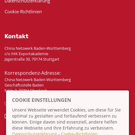
Datenschutzerklärung
Cookie-Richtlinien
Kontakt
China Netzwerk Baden-Württemberg
c/o IHK Exportakademie
Jägerstraße 30, 70174 Stuttgart
Korrespondenz-Adresse:
China Netzwerk Baden-Württemberg
Geschäftsstelle Baden
Eckle 7, 77704 Oberkirch
COOKIE EINSTELLUNGEN
+49 7802 70 307 58
Unsere Webseite verwendet Cookies, um diese für Sie
optimal zu gestalten und fortlaufend verbessern zu
info@china-bw.net
können. Einige davon sind essenziell, andere helfen
diese Webseite und Ihre Erfahrung zu verbessern.
Datenschutzerklärung
-
Cookie-Richtlinien