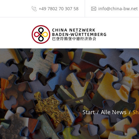
+49 7802 70 307 58
info@china-bw.net
Start
Alle News
Sh