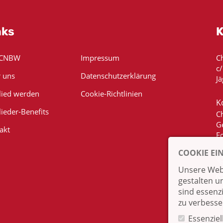
nks
K
 CNBW
Impressum
C
c
 uns
Datenschutzerklärung
Jä
lied werden
Cookie-Richtlinien
K
lieder-Benefits
C
G
akt
E
COOKIE EI
Unsere Webs
gestalten u
sind essenz
zu verbesse
Essenziel