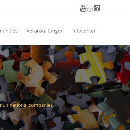
unities
Veranstaltungen
Infocenter
multinational companies