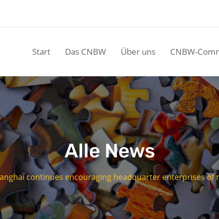
Start
Das CNBW
Über uns
CNBW-Comm
Alle News
anghai continues encouraging headquarter enterprises of 