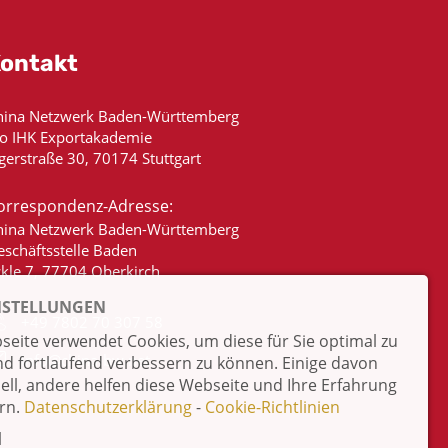
ontakt
hina Netzwerk Baden-Württemberg
/o IHK Exportakademie
gerstraße 30, 70174 Stuttgart
orrespondenz-Adresse:
hina Netzwerk Baden-Württemberg
eschäftsstelle Baden
ckle 7, 77704 Oberkirch
NSTELLUNGEN
+49 7802 70 307 58
eite verwendet Cookies, um diese für Sie optimal zu
info@china-bw.net
nd fortlaufend verbessern zu können. Einige davon
iell, andere helfen diese Webseite und Ihre Erfahrung
rn.
Datenschutzerklärung
-
Cookie-Richtlinien
l