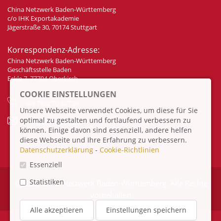
China Netzwerk Baden-Württemberg
c/o IHK Exportakademie
Jägerstraße 30, 70174 Stuttgart
Korrespondenz-Adresse:
China Netzwerk Baden-Württemberg
Geschäftsstelle Baden
Eckle 7, 77704 Oberkirch
COOKIE EINSTELLUNGEN
+49 7802 70 307 58
Unsere Webseite verwendet Cookies, um diese für Sie
optimal zu gestalten und fortlaufend verbessern zu
info@china-bw.net
können. Einige davon sind essenziell, andere helfen
diese Webseite und Ihre Erfahrung zu verbessern.
Datenschutzerklärung
-
Cookie-Richtlinien
Essenziell
Statistiken
© 2026 China Netzwerk Baden-Württemberg. Alle Rechte
vorbehalten
Alle akzeptieren
Einstellungen speichern