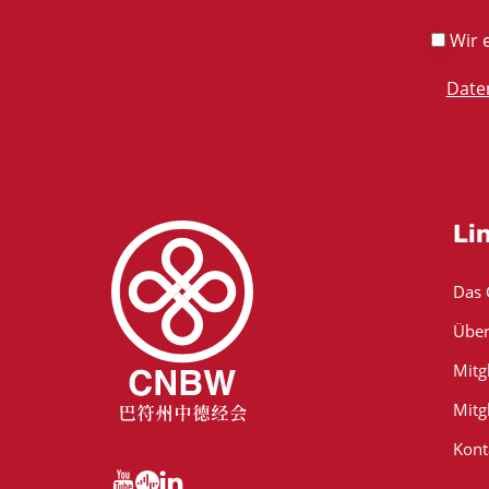
Wir e
Date
Li
Das
Über
Mitg
Mitg
Kont