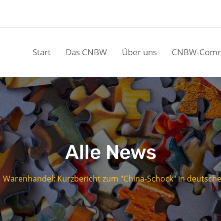
Start
Das CNBW
Über uns
CNBW-Comm
Alle News
Warenhandel: Kurzbericht zum "China-Schock" in deutsch