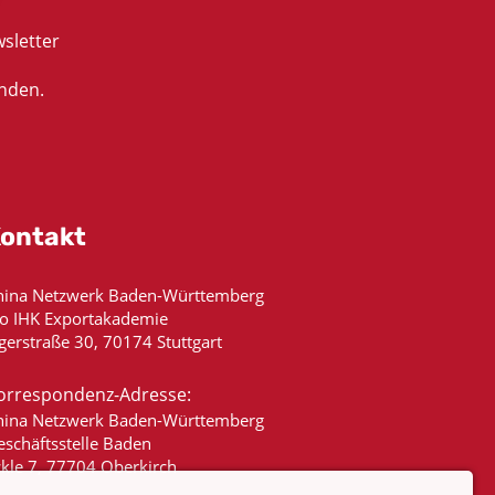
sletter
nden.
ontakt
hina Netzwerk Baden-Württemberg
/o IHK Exportakademie
gerstraße 30, 70174 Stuttgart
orrespondenz-Adresse:
hina Netzwerk Baden-Württemberg
eschäftsstelle Baden
ckle 7, 77704 Oberkirch