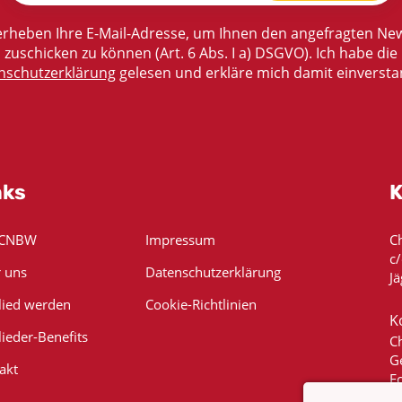
rheben Ihre E-Mail-Adresse, um Ihnen den angefragten New
zuschicken zu können (Art. 6 Abs. I a) DSGVO). Ich habe die
nschutzerklärung
gelesen und erkläre mich damit einversta
nks
K
 CNBW
Impressum
C
c
 uns
Datenschutzerklärung
Jä
lied werden
Cookie-Richtlinien
K
lieder-Benefits
C
G
akt
E