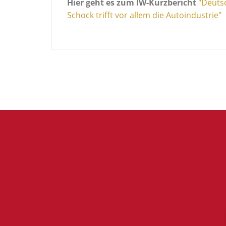
Hier geht es zum IW-Kurzbericht
"Deutsc
Schock trifft vor allem die Autoindustrie"