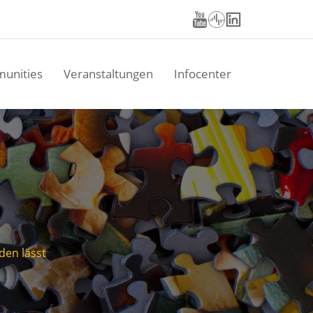
unities
Veranstaltungen
Infocenter
den lässt