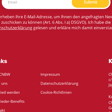
Submit
rheben Ihre E-Mail-Adresse, um Ihnen den angefragten New
zuschicken zu können (Art. 6 Abs. I a) DSGVO). Ich habe die
nschutzerklärung
gelesen und erkläre mich damit einversta
nks
K
 CNBW
Impressum
C
c
 uns
Datenschutzerklärung
Jä
lied werden
Cookie-Richtlinien
K
lieder-Benefits
C
G
akt