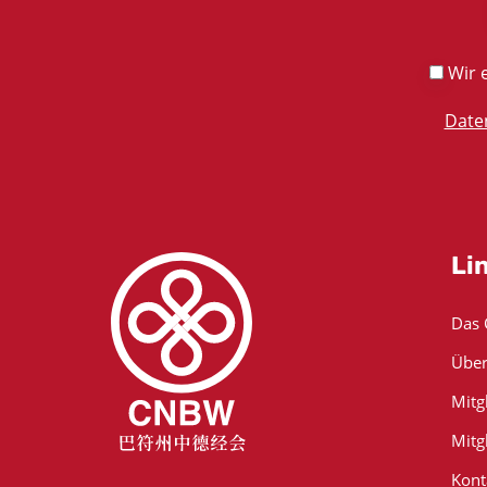
Wir e
Date
Li
Das
Über
Mitg
Mitg
Kont