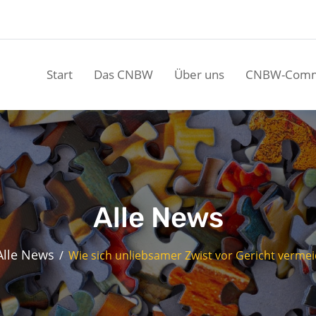
Start
Das CNBW
Über uns
CNBW-Comm
Alle News
Alle News
Wie sich unliebsamer Zwist vor Gericht vermei