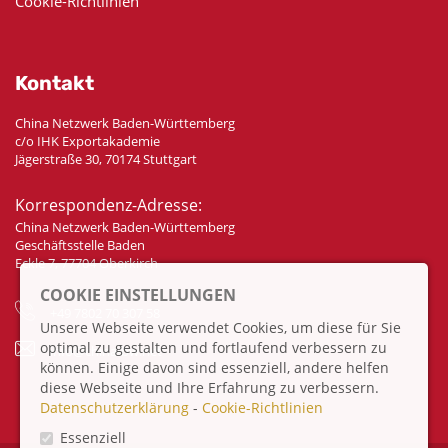
Cookie-Richtlinien
Kontakt
China Netzwerk Baden-Württemberg
c/o IHK Exportakademie
Jägerstraße 30, 70174 Stuttgart
Korrespondenz-Adresse:
China Netzwerk Baden-Württemberg
Geschäftsstelle Baden
Eckle 7, 77704 Oberkirch
COOKIE EINSTELLUNGEN
+49 7802 70 307 58
Unsere Webseite verwendet Cookies, um diese für Sie
optimal zu gestalten und fortlaufend verbessern zu
info@china-bw.net
können. Einige davon sind essenziell, andere helfen
diese Webseite und Ihre Erfahrung zu verbessern.
Datenschutzerklärung
-
Cookie-Richtlinien
Essenziell