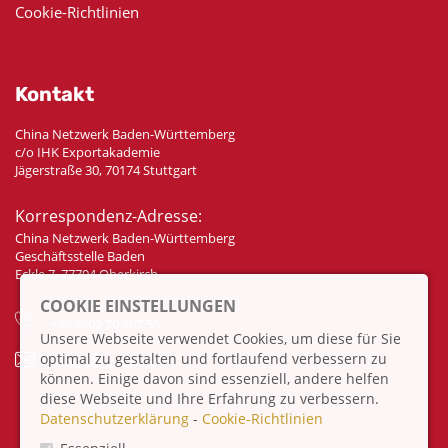
Cookie-Richtlinien
Kontakt
China Netzwerk Baden-Württemberg
c/o IHK Exportakademie
Jägerstraße 30, 70174 Stuttgart
Korrespondenz-Adresse:
China Netzwerk Baden-Württemberg
Geschäftsstelle Baden
Eckle 7, 77704 Oberkirch
COOKIE EINSTELLUNGEN
+49 7802 70 307 58
Unsere Webseite verwendet Cookies, um diese für Sie
optimal zu gestalten und fortlaufend verbessern zu
info@china-bw.net
können. Einige davon sind essenziell, andere helfen
diese Webseite und Ihre Erfahrung zu verbessern.
Datenschutzerklärung
-
Cookie-Richtlinien