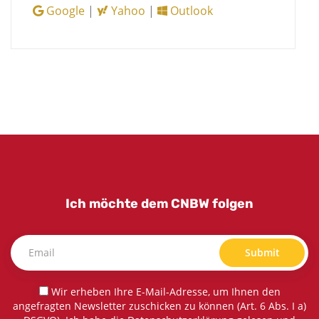
Google
|
Yahoo
|
Outlook
Ich möchte dem CNBW folgen
Submit
Wir erheben Ihre E-Mail-Adresse, um Ihnen den
angefragten Newsletter zuschicken zu können (Art. 6 Abs. I a)