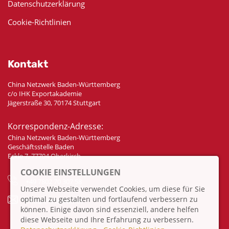
Datenschutzerklärung
Cookie-Richtlinien
Kontakt
China Netzwerk Baden-Württemberg
c/o IHK Exportakademie
Jägerstraße 30, 70174 Stuttgart
Korrespondenz-Adresse:
China Netzwerk Baden-Württemberg
Geschäftsstelle Baden
Eckle 7, 77704 Oberkirch
COOKIE EINSTELLUNGEN
+49 7802 70 307 58
Unsere Webseite verwendet Cookies, um diese für Sie
optimal zu gestalten und fortlaufend verbessern zu
info@china-bw.net
können. Einige davon sind essenziell, andere helfen
diese Webseite und Ihre Erfahrung zu verbessern.