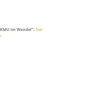
n KMU im Wandel":
hier
r