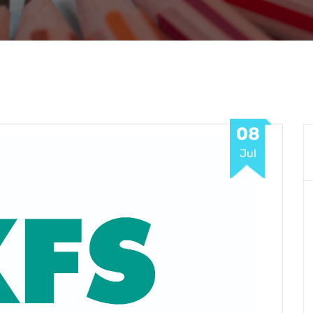
08
Jul