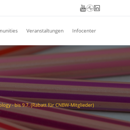
unities
Veranstaltungen
Infocenter
gy - bis 9.7. (Rabatt für CNBW-Mitglieder)