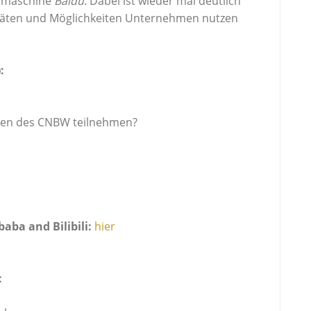
chmaschine
Baidu
. Dabei ist wieder mal deutlich
litäten und Möglichkeiten Unternehmen nutzen
:
isen des CNBW teilnehmen?
baba and Bilibili:
hier
: