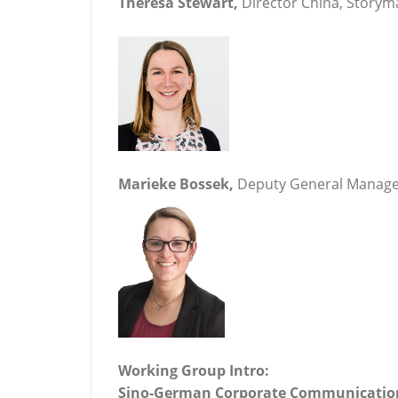
Theresa Stewart,
Director China, Storym
Marieke Bossek,
Deputy General Manager
Working Group Intro:
Sino-German Corporate Communicatio