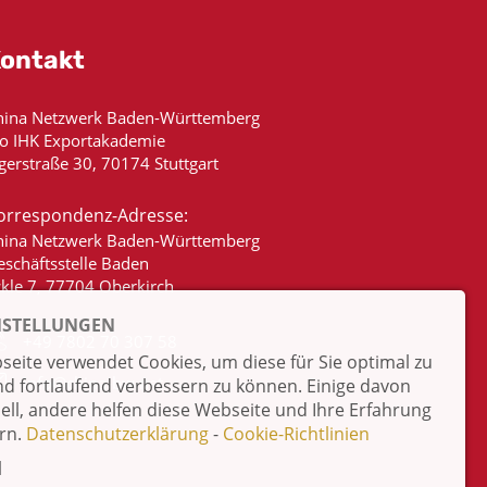
ontakt
hina Netzwerk Baden-Württemberg
/o IHK Exportakademie
gerstraße 30, 70174 Stuttgart
orrespondenz-Adresse:
hina Netzwerk Baden-Württemberg
eschäftsstelle Baden
ckle 7, 77704 Oberkirch
NSTELLUNGEN
+49 7802 70 307 58
eite verwendet Cookies, um diese für Sie optimal zu
info@china-bw.net
nd fortlaufend verbessern zu können. Einige davon
iell, andere helfen diese Webseite und Ihre Erfahrung
rn.
Datenschutzerklärung
-
Cookie-Richtlinien
l