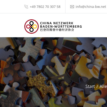
+49 7802 70 307 58
info@china-bw.net
Start
All