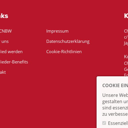
nks
K
 CNBW
Impressum
C
c
 uns
Datenschutzerklärung
Jä
lied werden
Cookie-Richtlinien
K
lieder-Benefits
C
G
akt
E
COOKIE EI
Unsere Webs
gestalten u
sind essenz
zu verbesse
Essenziel