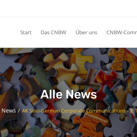
Start
Das CNBW
Über uns
CNBW-Comm
Alle News
e News
AK Sino-German Corporate Communications - 3. Tr