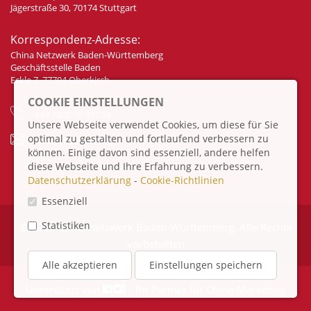
Jägerstraße 30, 70174 Stuttgart
Korrespondenz-Adresse:
China Netzwerk Baden-Württemberg
Geschäftsstelle Baden
Eckle 7, 77704 Oberkirch
COOKIE EINSTELLUNGEN
+49 7802 70 307 58
Unsere Webseite verwendet Cookies, um diese für Sie
optimal zu gestalten und fortlaufend verbessern zu
info@china-bw.net
können. Einige davon sind essenziell, andere helfen
diese Webseite und Ihre Erfahrung zu verbessern.
Datenschutzerklärung
-
Cookie-Richtlinien
Essenziell
Statistiken
© 2026 China Netzwerk Baden-Württemberg. Alle Rechte
vorbehalten
Alle akzeptieren
Einstellungen speichern
Unterstützt von
- Ihr Partner für
China-Marketing