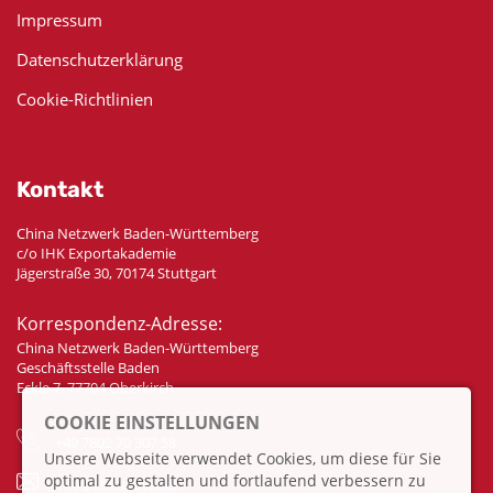
Impressum
Datenschutzerklärung
Cookie-Richtlinien
Kontakt
China Netzwerk Baden-Württemberg
c/o IHK Exportakademie
Jägerstraße 30, 70174 Stuttgart
Korrespondenz-Adresse:
China Netzwerk Baden-Württemberg
Geschäftsstelle Baden
Eckle 7, 77704 Oberkirch
COOKIE EINSTELLUNGEN
+49 7802 70 307 58
Unsere Webseite verwendet Cookies, um diese für Sie
optimal zu gestalten und fortlaufend verbessern zu
info@china-bw.net