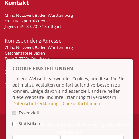
Kontakt
China Netzwerk Baden-Württemberg
c/o IHK Exportakademie
Jägerstraße 30, 70174 Stuttgart
Korrespondenz-Adresse:
China Netzwerk Baden-Württemberg
Geschäftsstelle Baden
Eckle 7, 77704 Oberkirch
COOKIE EINSTELLUNGEN
+49 7802 70 307 58
Unsere Webseite verwendet Cookies, um diese für Sie
optimal zu gestalten und fortlaufend verbessern zu
info@china-bw.net
können. Einige davon sind essenziell, andere helfen
diese Webseite und Ihre Erfahrung zu verbessern.
Datenschutzerklärung
-
Cookie-Richtlinien
Essenziell
Statistiken
© 2026 China Netzwerk Baden-Württemberg. Alle Rechte
vorbehalten