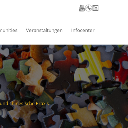
unities
Veranstaltungen
Infocenter
 und chinesische Praxis