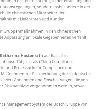
nehmen besteht nicht (nur) in der Erstellung und
ruptionsregelungen, sondern insbesondere in der
 die chinesischen Mitarbeiter der
hältnis mit Lieferanten und Kunden.
alen Gruppenmaßnahmen in den chinesischen
e Anpassung an lokale Gegebenheiten verfehlt
 Katharina Hastenrath
auf Basis ihrer
nhouse-Tätigkeit als (Chief) Compliance
rin und Professorin für Compliance und
e Maßnahmen zur Risikoerhebung durch deutsche
 skizziert Annahmen und Einschätzungen, die von
er Risikoanalyse vorgenommen werden, sowie
iance Management System der Bosch Gruppe vor