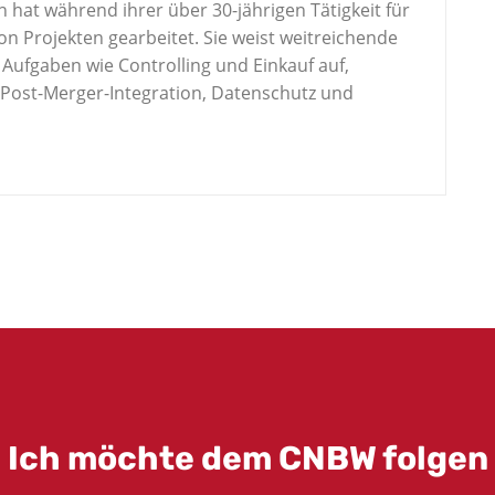
n hat während ihrer über 30-jährigen Tätigkeit für
n Projekten gearbeitet. Sie weist weitreichende
Aufgaben wie Controlling und Einkauf auf,
, Post-Merger-Integration, Datenschutz und
Ich möchte dem CNBW folgen