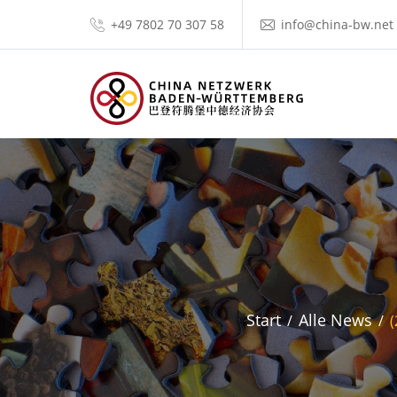
+49 7802 70 307 58
info@china-bw.net
Start
Alle News
(