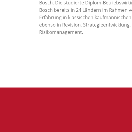
Bosch. Die studierte Diplom-Betriebswirti
Bosch bereits in 24 Ländern im Rahmen vo
Erfahrung in klassischen kaufmännischen 
ebenso in Revision, Strategieentwicklung
Risikomanagement.