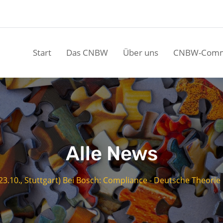
Start
Das CNBW
Über uns
CNBW-Comm
Alle News
23.10., Stuttgart) Bei Bosch: Compliance - Deutsche Theorie