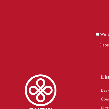
Wir e
Date
Li
Das
Über
Mitg