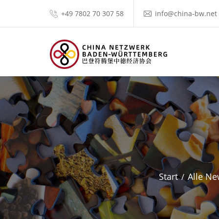
+49 7802 70 307 58
info@china-bw.net
Start
Alle N