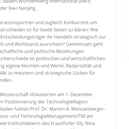
lt. Baden-Württemberg International (bw-i)
 der bw-i Nanjing.
perationspartner und zugleich Konkurrent um
erschieden ist für beide Seiten zu klären: Wie
Entscheidungsträger ihr Handeln strategisch zur
ritt und Wohlstand ausrichten? Gemeinsam geht
rtschaftliche und politische Beziehungen
Unterschiede im politischen und wirtschaftlichen
ung eigene Normen und Werte. Reziprozität und
Akt zu meistern und strategische Lücken für
inden.
 Wissenschaft diskutierten am 1. Dezember
hen Positionierung der TechnologieRegion
laden hatten Prof. Dr. Marion A. Weissenberger-
vations- und TechnologieManagement/iTM am
ie Institutsleiterin des Fraunhofer ISI), Nina