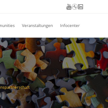
unities
Veranstaltungen
Infocenter
onspartnerschaft