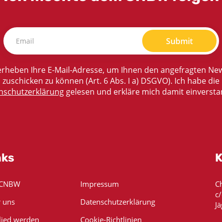
Submit
rheben Ihre E-Mail-Adresse, um Ihnen den angefragten New
zuschicken zu können (Art. 6 Abs. I a) DSGVO). Ich habe die
nschutzerklärung
gelesen und erkläre mich damit einversta
nks
K
 CNBW
Impressum
C
c
 uns
Datenschutzerklärung
Jä
lied werden
Cookie-Richtlinien