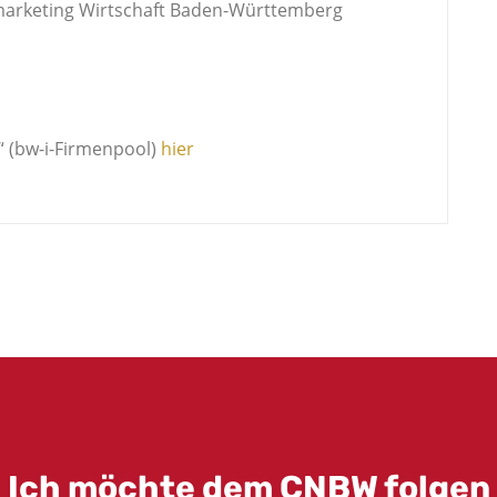
marketing Wirtschaft Baden-Württemberg
 (bw-i-Firmenpool)
hier
Ich möchte dem CNBW folgen