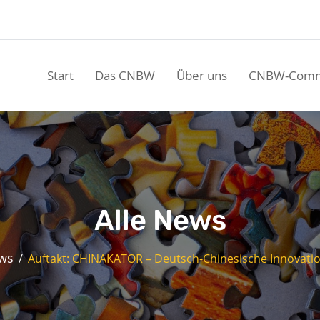
Start
Das CNBW
Über uns
CNBW-Comm
Alle News
ews
Auftakt: CHINAKATOR – Deutsch-Chinesische Innovati