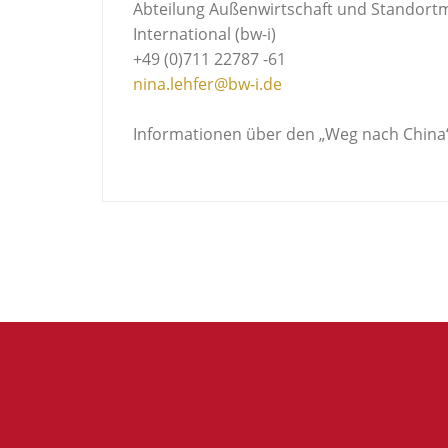
Abteilung Außenwirtschaft und Standort
International (bw-i)
+49 (0)711 22787 -61
nina.lehfer@bw-i.de
Informationen über den „Weg nach China“