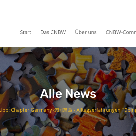
Start
Das CNBW
Über uns
CNBW-Comm
Alle News
tipp: Chapter Germany 徳国篇章 - Alltagserfahrungen Tübing