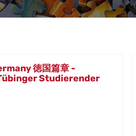
 Germany 徳国篇章 -
Tübinger Studierender