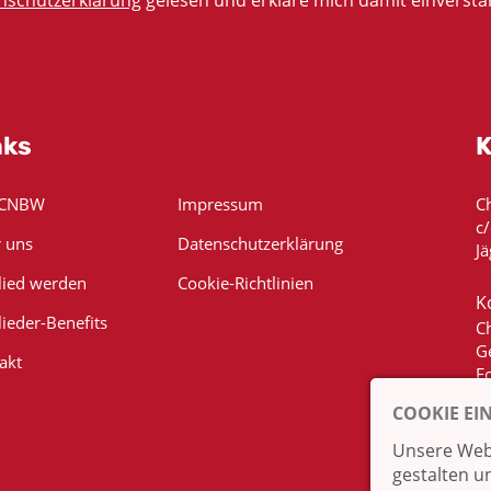
nschutzerklärung
gelesen und erkläre mich damit einversta
nks
K
 CNBW
Impressum
C
c
 uns
Datenschutzerklärung
Jä
lied werden
Cookie-Richtlinien
K
lieder-Benefits
C
G
akt
E
COOKIE EI
Unsere Webs
gestalten u