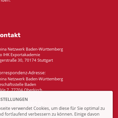
nden.
ontakt
hina Netzwerk Baden-Württemberg
/o IHK Exportakademie
gerstraße 30, 70174 Stuttgart
orrespondenz-Adresse:
hina Netzwerk Baden-Württemberg
eschäftsstelle Baden
ckle 7, 77704 Oberkirch
NSTELLUNGEN
+49 7802 70 307 58
eite verwendet Cookies, um diese für Sie optimal zu
info@china-bw.net
nd fortlaufend verbessern zu können. Einige davon