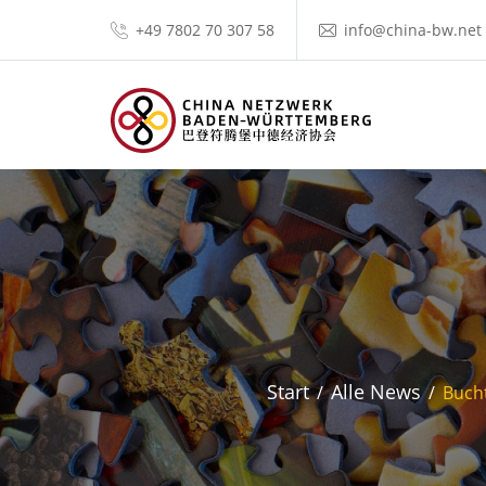
+49 7802 70 307 58
info@china-bw.net
Start
Alle News
Buch