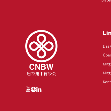
Date
Li
Das
Über
Mitg
Mitg
Kont