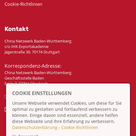
Cookie-Richtlinien
Kontakt
China Netzwerk Baden-Württemberg
c/o IHK Exportakademie
Jägerstraße 30, 70174 Stuttgart
Korrespondenz-Adresse:
China Netzwerk Baden-Württemberg
Geschäftsstelle Baden
Eckle 7, 77704 Oberkirch
COOKIE EINSTELLUNGEN
+49 7802 70 307 58
Unsere Webseite verwendet Cookies, um diese für Sie
optimal zu gestalten und fortlaufend verbessern zu
info@china-bw.net
können. Einige davon sind essenziell, andere helfen
diese Webseite und Ihre Erfahrung zu verbessern.
Datenschutzerklärung
-
Cookie-Richtlinien