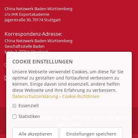
China Netzwerk Baden-Württemberg
c/o IHK Exportakademie
Jägerstraße 30, 70174 Stuttgart
Korrespondenz-Adresse:
China Netzwerk Baden-Württemberg
Geschäftsstelle Baden
Eckle 7, 77704 Oberkirch
COOKIE EINSTELLUNGEN
+49 7802 70 307 58
Unsere Webseite verwendet Cookies, um diese für Sie
optimal zu gestalten und fortlaufend verbessern zu
info@china-bw.net
können. Einige davon sind essenziell, andere helfen
diese Webseite und Ihre Erfahrung zu verbessern.
Datenschutzerklärung
-
Cookie-Richtlinien
Essenziell
Statistiken
© 2026 China Netzwerk Baden-Württemberg. Alle Rechte
vorbehalten
Alle akzeptieren
Einstellungen speichern