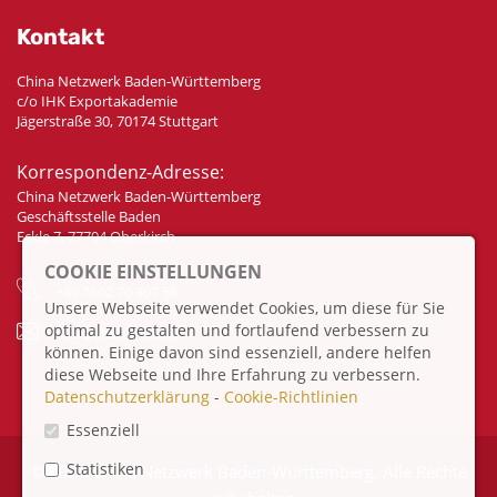
Kontakt
China Netzwerk Baden-Württemberg
c/o IHK Exportakademie
Jägerstraße 30, 70174 Stuttgart
Korrespondenz-Adresse:
China Netzwerk Baden-Württemberg
Geschäftsstelle Baden
Eckle 7, 77704 Oberkirch
COOKIE EINSTELLUNGEN
+49 7802 70 307 58
Unsere Webseite verwendet Cookies, um diese für Sie
optimal zu gestalten und fortlaufend verbessern zu
info@china-bw.net
können. Einige davon sind essenziell, andere helfen
diese Webseite und Ihre Erfahrung zu verbessern.
Datenschutzerklärung
-
Cookie-Richtlinien
Essenziell
Statistiken
© 2026 China Netzwerk Baden-Württemberg. Alle Rechte