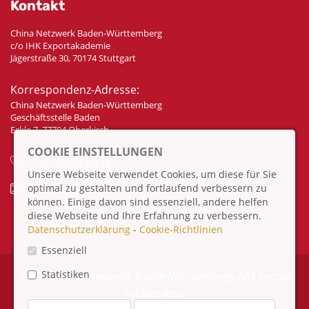
Kontakt
China Netzwerk Baden-Württemberg
c/o IHK Exportakademie
Jägerstraße 30, 70174 Stuttgart
Korrespondenz-Adresse:
China Netzwerk Baden-Württemberg
Geschäftsstelle Baden
Eckle 7, 77704 Oberkirch
COOKIE EINSTELLUNGEN
+49 7802 70 307 58
Unsere Webseite verwendet Cookies, um diese für Sie
optimal zu gestalten und fortlaufend verbessern zu
info@china-bw.net
können. Einige davon sind essenziell, andere helfen
diese Webseite und Ihre Erfahrung zu verbessern.
Datenschutzerklärung
-
Cookie-Richtlinien
Essenziell
Statistiken
© 2026 China Netzwerk Baden-Württemberg. Alle Rechte
vorbehalten