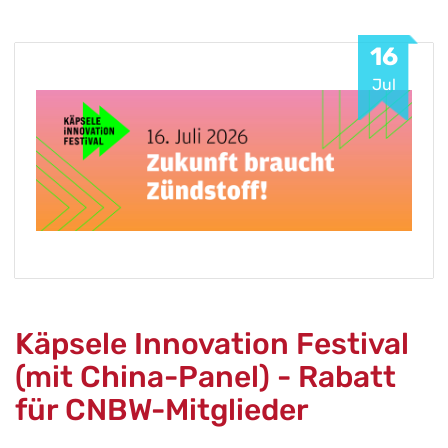
16
Jul
Käpsele Innovation Festival
(mit China-Panel) - Rabatt
für CNBW-Mitglieder