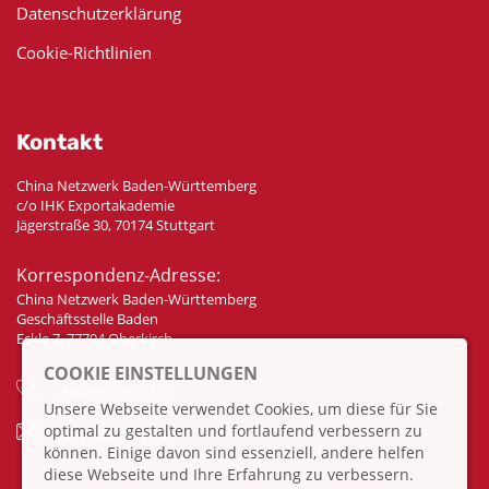
Datenschutzerklärung
Cookie-Richtlinien
Kontakt
China Netzwerk Baden-Württemberg
c/o IHK Exportakademie
Jägerstraße 30, 70174 Stuttgart
Korrespondenz-Adresse:
China Netzwerk Baden-Württemberg
Geschäftsstelle Baden
Eckle 7, 77704 Oberkirch
COOKIE EINSTELLUNGEN
+49 7802 70 307 58
Unsere Webseite verwendet Cookies, um diese für Sie
optimal zu gestalten und fortlaufend verbessern zu
info@china-bw.net
können. Einige davon sind essenziell, andere helfen
diese Webseite und Ihre Erfahrung zu verbessern.