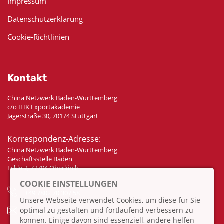
Impressum
Datenschutzerklärung
Cookie-Richtlinien
Kontakt
China Netzwerk Baden-Württemberg
c/o IHK Exportakademie
Jägerstraße 30, 70174 Stuttgart
Korrespondenz-Adresse:
China Netzwerk Baden-Württemberg
Geschäftsstelle Baden
Eckle 7, 77704 Oberkirch
COOKIE EINSTELLUNGEN
+49 7802 70 307 58
Unsere Webseite verwendet Cookies, um diese für Sie
optimal zu gestalten und fortlaufend verbessern zu
info@china-bw.net
können. Einige davon sind essenziell, andere helfen