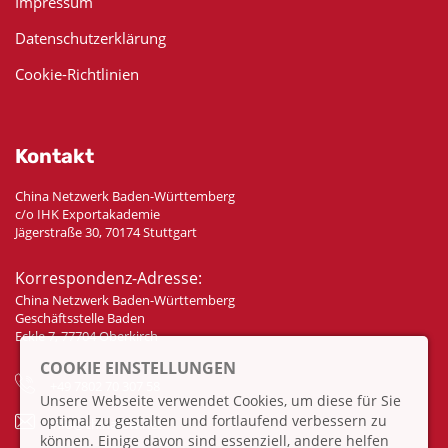
Impressum
Datenschutzerklärung
Cookie-Richtlinien
Kontakt
China Netzwerk Baden-Württemberg
c/o IHK Exportakademie
Jägerstraße 30, 70174 Stuttgart
Korrespondenz-Adresse:
China Netzwerk Baden-Württemberg
Geschäftsstelle Baden
Eckle 7, 77704 Oberkirch
COOKIE EINSTELLUNGEN
+49 7802 70 307 58
Unsere Webseite verwendet Cookies, um diese für Sie
optimal zu gestalten und fortlaufend verbessern zu
info@china-bw.net
können. Einige davon sind essenziell, andere helfen