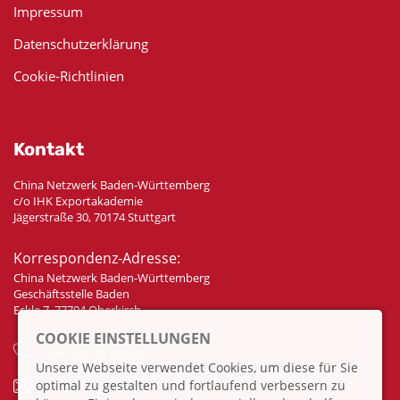
Impressum
Datenschutzerklärung
Cookie-Richtlinien
Kontakt
China Netzwerk Baden-Württemberg
c/o IHK Exportakademie
Jägerstraße 30, 70174 Stuttgart
Korrespondenz-Adresse:
China Netzwerk Baden-Württemberg
Geschäftsstelle Baden
Eckle 7, 77704 Oberkirch
COOKIE EINSTELLUNGEN
+49 7802 70 307 58
Unsere Webseite verwendet Cookies, um diese für Sie
optimal zu gestalten und fortlaufend verbessern zu
info@china-bw.net