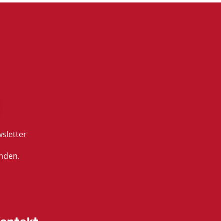
sletter
nden.