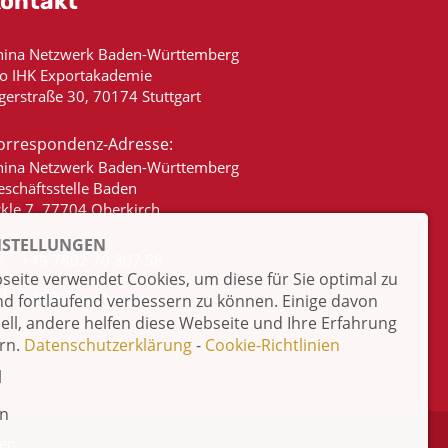
ontakt
hina Netzwerk Baden-Württemberg
/o IHK Exportakademie
gerstraße 30, 70174 Stuttgart
orrespondenz-Adresse:
hina Netzwerk Baden-Württemberg
eschäftsstelle Baden
ckle 7, 77704 Oberkirch
NSTELLUNGEN
+49 7802 70 307 58
eite verwendet Cookies, um diese für Sie optimal zu
info@china-bw.net
nd fortlaufend verbessern zu können. Einige davon
iell, andere helfen diese Webseite und Ihre Erfahrung
rn.
Datenschutzerklärung
-
Cookie-Richtlinien
l
en
ten