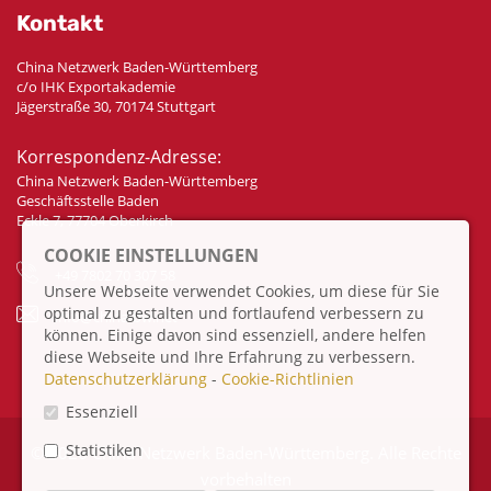
Kontakt
China Netzwerk Baden-Württemberg
c/o IHK Exportakademie
Jägerstraße 30, 70174 Stuttgart
Korrespondenz-Adresse:
China Netzwerk Baden-Württemberg
Geschäftsstelle Baden
Eckle 7, 77704 Oberkirch
COOKIE EINSTELLUNGEN
+49 7802 70 307 58
Unsere Webseite verwendet Cookies, um diese für Sie
optimal zu gestalten und fortlaufend verbessern zu
info@china-bw.net
können. Einige davon sind essenziell, andere helfen
diese Webseite und Ihre Erfahrung zu verbessern.
Datenschutzerklärung
-
Cookie-Richtlinien
Essenziell
Statistiken
© 2026 China Netzwerk Baden-Württemberg. Alle Rechte
vorbehalten