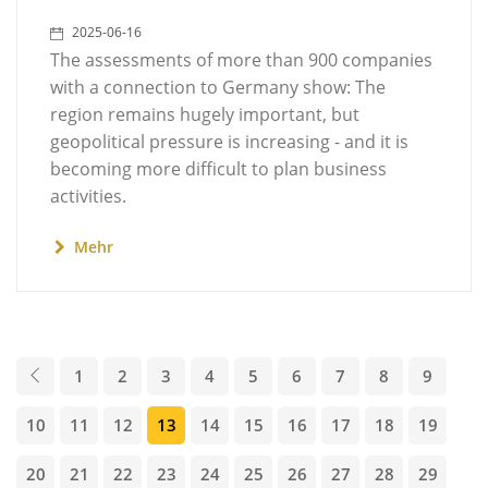
2025-06-16
The assessments of more than 900 companies
with a connection to Germany show: The
region remains hugely important, but
geopolitical pressure is increasing - and it is
becoming more difficult to plan business
activities.
Mehr
1
2
3
4
5
6
7
8
9
10
11
12
13
14
15
16
17
18
19
20
21
22
23
24
25
26
27
28
29