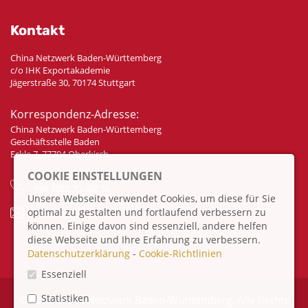
Kontakt
China Netzwerk Baden-Württemberg
c/o IHK Exportakademie
Jägerstraße 30, 70174 Stuttgart
Korrespondenz-Adresse:
China Netzwerk Baden-Württemberg
Geschäftsstelle Baden
Eckle 7, 77704 Oberkirch
COOKIE EINSTELLUNGEN
+49 7802 70 307 58
Unsere Webseite verwendet Cookies, um diese für Sie
optimal zu gestalten und fortlaufend verbessern zu
info@china-bw.net
können. Einige davon sind essenziell, andere helfen
diese Webseite und Ihre Erfahrung zu verbessern.
Datenschutzerklärung
-
Cookie-Richtlinien
Essenziell
Statistiken
© 2026 China Netzwerk Baden-Württemberg. Alle Rechte