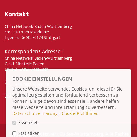
Kontakt
China Netzwerk Baden-Württemberg
c/o IHK Exportakademie
Jägerstraße 30, 70174 Stuttgart
Korrespondenz-Adresse:
China Netzwerk Baden-Württemberg
Geschäftsstelle Baden
Eckle 7, 77704 Oberkirch
COOKIE EINSTELLUNGEN
+49 7802 70 307 58
Unsere Webseite verwendet Cookies, um diese für Sie
optimal zu gestalten und fortlaufend verbessern zu
info@china-bw.net
können. Einige davon sind essenziell, andere helfen
diese Webseite und Ihre Erfahrung zu verbessern.
Datenschutzerklärung
-
Cookie-Richtlinien
Essenziell
Statistiken
© 2026 China Netzwerk Baden-Württemberg. Alle Rechte